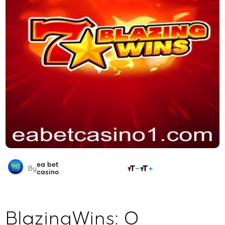
ea bet
COMPARTILHAR
By
casino
BlazingWins: O