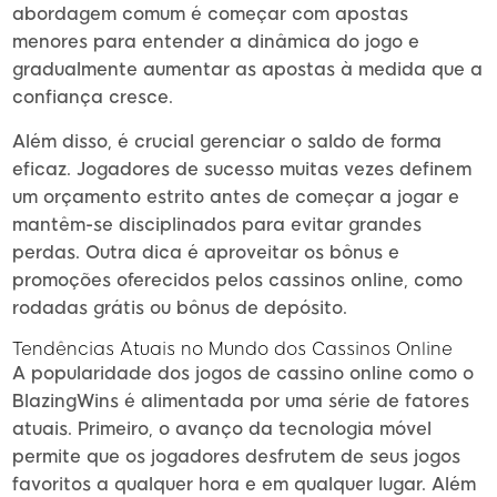
abordagem comum é começar com apostas
menores para entender a dinâmica do jogo e
gradualmente aumentar as apostas à medida que a
confiança cresce.
Além disso, é crucial gerenciar o saldo de forma
eficaz. Jogadores de sucesso muitas vezes definem
um orçamento estrito antes de começar a jogar e
mantêm-se disciplinados para evitar grandes
perdas. Outra dica é aproveitar os bônus e
promoções oferecidos pelos cassinos online, como
rodadas grátis ou bônus de depósito.
Tendências Atuais no Mundo dos Cassinos Online
A popularidade dos jogos de cassino online como o
BlazingWins é alimentada por uma série de fatores
atuais. Primeiro, o avanço da tecnologia móvel
permite que os jogadores desfrutem de seus jogos
favoritos a qualquer hora e em qualquer lugar. Além