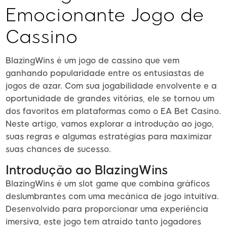
Emocionante Jogo de
Cassino
BlazingWins é um jogo de cassino que vem
ganhando popularidade entre os entusiastas de
jogos de azar. Com sua jogabilidade envolvente e a
oportunidade de grandes vitórias, ele se tornou um
dos favoritos em plataformas como o EA Bet Casino.
Neste artigo, vamos explorar a introdução ao jogo,
suas regras e algumas estratégias para maximizar
suas chances de sucesso.
Introdução ao BlazingWins
BlazingWins é um slot game que combina gráficos
deslumbrantes com uma mecânica de jogo intuitiva.
Desenvolvido para proporcionar uma experiência
imersiva, este jogo tem atraído tanto jogadores