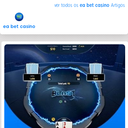
ver todos os
ea bet casino
Artigos
ea bet casino