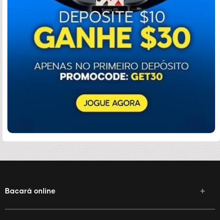
Bacará online