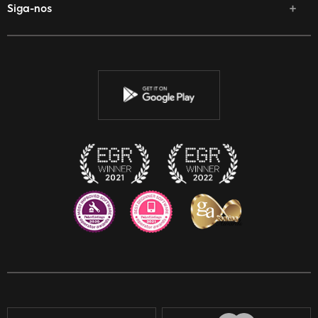
Siga-nos
Facebook
Twitter
YouTube
Instagram
Discord
Twitch
Reddit