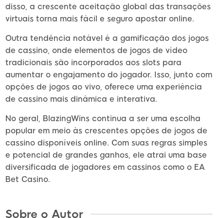
disso, a crescente aceitação global das transações
virtuais torna mais fácil e seguro apostar online.
Outra tendência notável é a gamificação dos jogos
de cassino, onde elementos de jogos de vídeo
tradicionais são incorporados aos slots para
aumentar o engajamento do jogador. Isso, junto com
opções de jogos ao vivo, oferece uma experiência
de cassino mais dinâmica e interativa.
No geral, BlazingWins continua a ser uma escolha
popular em meio às crescentes opções de jogos de
cassino disponíveis online. Com suas regras simples
e potencial de grandes ganhos, ele atrai uma base
diversificada de jogadores em cassinos como o EA
Bet Casino.
Sobre o Autor