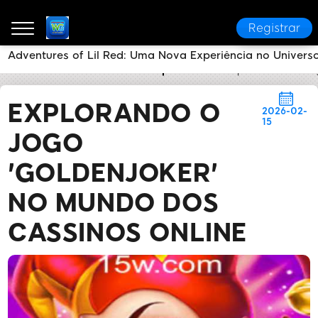
Registrar
Adventures of Lil Red: Uma Nova Experiência no Univers
ea bet casino
Notícias Expressas
Explorando o Jo
EXPLORANDO O
2026-02-
15
JOGO
'GOLDENJOKER'
NO MUNDO DOS
CASSINOS ONLINE