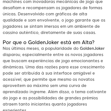
machines com inovadoras mecânicas de jogo que
desafiam e recompensam os jogadores de formas
únicas. Desenvolvido com gráficos de alta
qualidade e som envolvente, o jogo garante que os
jogadores se sintam imersos em um ambiente de
cassino autêntico, diretamente de suas casas.
Por que o GoldenJoker está em Alta?
Nos últimos meses, a popularidade do
GoldenJoker
disparou, especialmente entre os novos jogadores
que buscam experiências de jogo emocionantes e
dinâmicas. Uma das razões para esse crescimento
pode ser atribuída à sua interface amigável e
acessível, que permite que mesmo os novatos
aproveitem ao máximo sem uma curva de
aprendizado íngreme. Além disso, o tema cativante
do jogo e as possibilidades de grandes prêmios
atraem tanto iniciantes quanto jogadores
experientes.