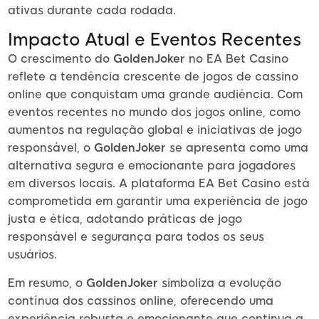
ativas durante cada rodada.
Impacto Atual e Eventos Recentes
O crescimento do
GoldenJoker
no EA Bet Casino
reflete a tendência crescente de jogos de cassino
online que conquistam uma grande audiência. Com
eventos recentes no mundo dos jogos online, como
aumentos na regulação global e iniciativas de jogo
responsável, o
GoldenJoker
se apresenta como uma
alternativa segura e emocionante para jogadores
em diversos locais. A plataforma EA Bet Casino está
comprometida em garantir uma experiência de jogo
justa e ética, adotando práticas de jogo
responsável e segurança para todos os seus
usuários.
Em resumo, o
GoldenJoker
simboliza a evolução
contínua dos cassinos online, oferecendo uma
experiência robusta e emocionante que continua a