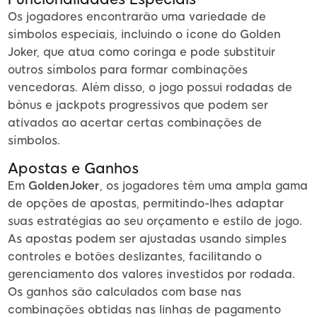
Os jogadores encontrarão uma variedade de
símbolos especiais, incluindo o ícone do Golden
Joker, que atua como coringa e pode substituir
outros símbolos para formar combinações
vencedoras. Além disso, o jogo possui rodadas de
bônus e jackpots progressivos que podem ser
ativados ao acertar certas combinações de
símbolos.
Apostas e Ganhos
Em
GoldenJoker
, os jogadores têm uma ampla gama
de opções de apostas, permitindo-lhes adaptar
suas estratégias ao seu orçamento e estilo de jogo.
As apostas podem ser ajustadas usando simples
controles e botões deslizantes, facilitando o
gerenciamento dos valores investidos por rodada.
Os ganhos são calculados com base nas
combinações obtidas nas linhas de pagamento