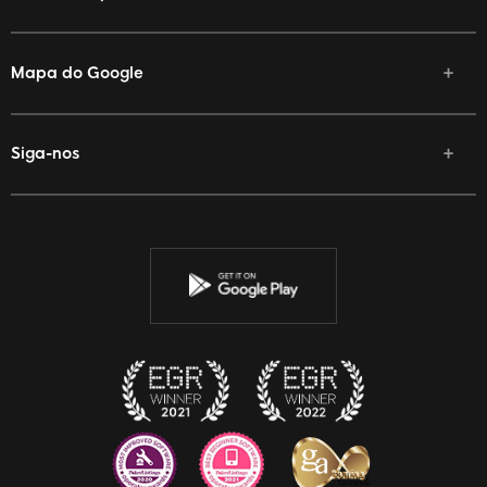
Mapa do Google
Siga-nos
Facebook
Twitter
YouTube
Instagram
Discord
Twitch
Reddit