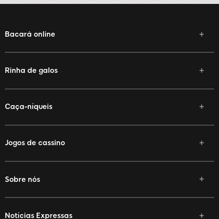
Bacará online
Rinha de galos
Caça-níqueis
Jogos de cassino
Sobre nós
Notícias Expressas