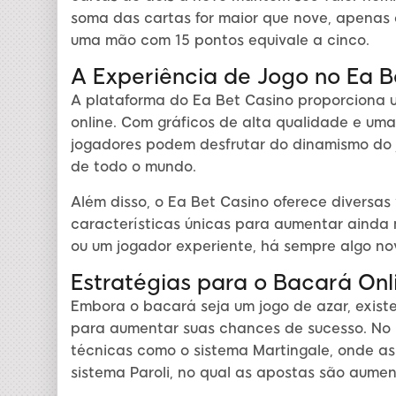
soma das cartas for maior que nove, apenas 
uma mão com 15 pontos equivale a cinco.
A Experiência de Jogo no Ea B
A plataforma do Ea Bet Casino proporciona u
online. Com gráficos de alta qualidade e uma
jogadores podem desfrutar do dinamismo do 
de todo o mundo.
Além disso, o Ea Bet Casino oferece diversa
características únicas para aumentar ainda m
ou um jogador experiente, há sempre algo no
Estratégias para o Bacará Onl
Embora o bacará seja um jogo de azar, exis
para aumentar suas chances de sucesso. No 
técnicas como o sistema Martingale, onde a
sistema Paroli, no qual as apostas são aumen