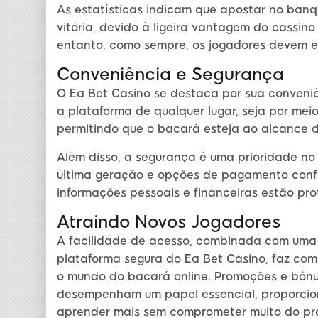
As estatísticas indicam que apostar no ban
vitória, devido à ligeira vantagem do cassino
entanto, como sempre, os jogadores devem equ
Conveniência e Segurança
O Ea Bet Casino se destaca por sua conveni
a plataforma de qualquer lugar, seja por mei
permitindo que o bacará esteja ao alcance
Além disso, a segurança é uma prioridade no
última geração e opções de pagamento confi
informações pessoais e financeiras estão pro
Atraindo Novos Jogadores
A facilidade de acesso, combinada com uma
plataforma segura do Ea Bet Casino, faz co
o mundo do bacará online. Promoções e bôn
desempenham um papel essencial, proporcion
aprender mais sem comprometer muito do pró