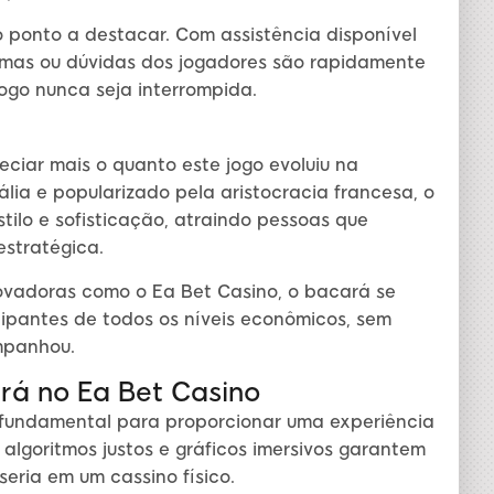
o ponto a destacar. Com assistência disponível
lemas ou dúvidas dos jogadores são rapidamente
jogo nunca seja interrompida.
eciar mais o quanto este jogo evoluiu na
ália e popularizado pela aristocracia francesa, o
ilo e sofisticação, atraindo pessoas que
stratégica.
novadoras como o Ea Bet Casino, o bacará se
cipantes de todos os níveis econômicos, sem
mpanhou.
rá no Ea Bet Casino
fundamental para proporcionar uma experiência
 algoritmos justos e gráficos imersivos garantem
eria em um cassino físico.