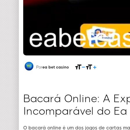
Por
ea bet casino
Bacará Online: A Ex
Incomparável do Ea
O bacará online é um dos jogos de cartas m