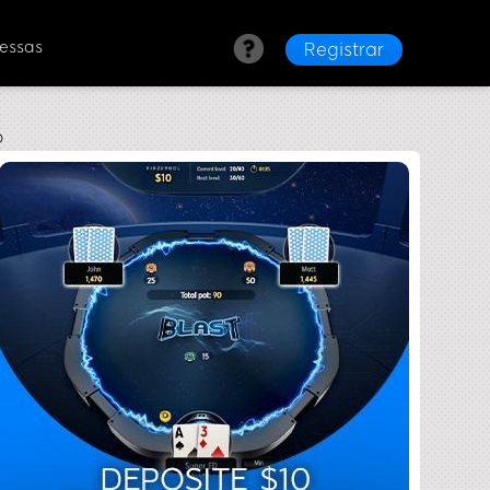
ressas
Registrar
o