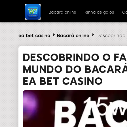
Bacará online
Rinha de galos
Ca
ea bet casino
Bacará online
Descobrindo 
DESCOBRINDO O FA
MUNDO DO BACARÁ
EA BET CASINO