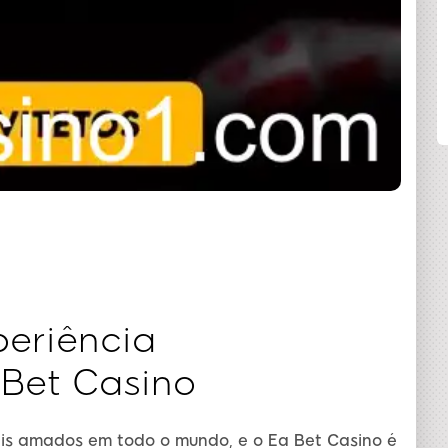
COMPARTILHAR
periência
 Bet Casino
ais amados em todo o mundo, e o Ea Bet Casino é