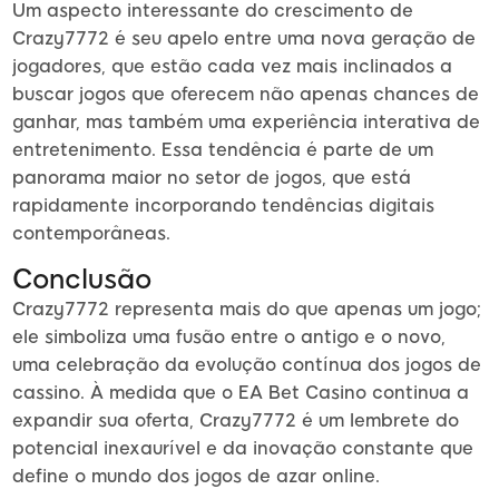
Um aspecto interessante do crescimento de
Crazy7772 é seu apelo entre uma nova geração de
jogadores, que estão cada vez mais inclinados a
buscar jogos que oferecem não apenas chances de
ganhar, mas também uma experiência interativa de
entretenimento. Essa tendência é parte de um
panorama maior no setor de jogos, que está
rapidamente incorporando tendências digitais
contemporâneas.
Conclusão
Crazy7772 representa mais do que apenas um jogo;
ele simboliza uma fusão entre o antigo e o novo,
uma celebração da evolução contínua dos jogos de
cassino. À medida que o EA Bet Casino continua a
expandir sua oferta, Crazy7772 é um lembrete do
potencial inexaurível e da inovação constante que
define o mundo dos jogos de azar online.