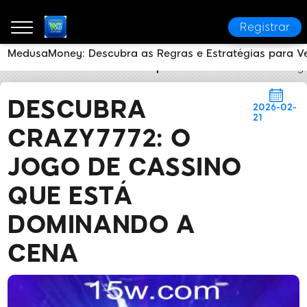
Registrar
MedusaMoney: Descubra as Regras e Estratégias para V
ea bet casino
Notícias Expressas
Descubra Crazy
DESCUBRA
2026-02-
21
CRAZY7772: O
JOGO DE CASSINO
QUE ESTÁ
DOMINANDO A
CENA