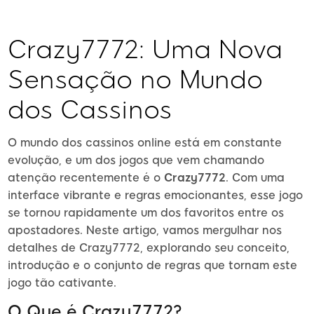
Crazy7772: Uma Nova
Sensação no Mundo
dos Cassinos
O mundo dos cassinos online está em constante
evolução, e um dos jogos que vem chamando
atenção recentemente é o
Crazy7772
. Com uma
interface vibrante e regras emocionantes, esse jogo
se tornou rapidamente um dos favoritos entre os
apostadores. Neste artigo, vamos mergulhar nos
detalhes de Crazy7772, explorando seu conceito,
introdução e o conjunto de regras que tornam este
jogo tão cativante.
O Que é Crazy7772?